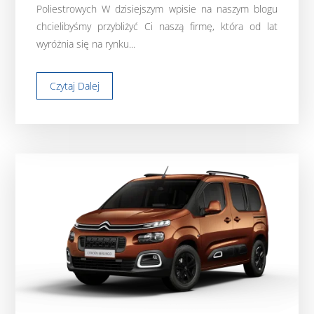
Poliestrowych W dzisiejszym wpisie na naszym blogu
chcielibyśmy przybliżyć Ci naszą firmę, która od lat
wyróżnia się na rynku...
Czytaj Dalej